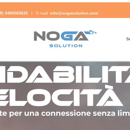
39) 3480583635
| E-mail:
info@nogasolution.com
Se
idabili
elocità
te per una connessione senza limi