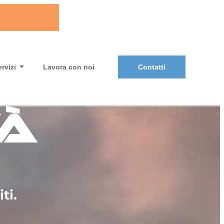
rvizi
Lavora con noi
Contatti
tà
ti.